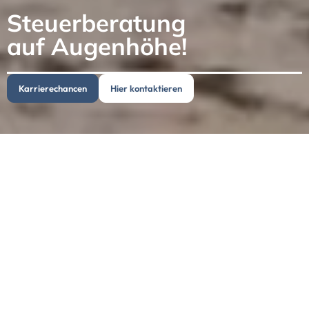
Steuerberatung
auf Augenhöhe!
Karrierechancen
Hier kontaktieren
Unser Team
Die Steuerberatungsgesellschaft "Karsten Todt &
Partner" blickt stolz auf eine jahrzehntelange
Historie zurück und hat sich seit ihrer Gründung
1975 in Goslar stetig vergrößert. Heute verfügen
wir über weitere Standorte in Langelsheim und
Wernigerode und beschäftigen ein 30-köpfiges
Team aus erfahrenen Steuerberatern,
Bilanzbuchhaltern, Steuerfachwirten und