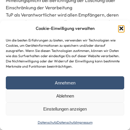
Mitteilungspflicht bei Berichtigung der Löschung oder
Einschränkung der Verarbeitung
TuP als Verantwortlicher wird allen Empfängern, deren
personenbezogene Daten offengelegt wurden, jede
Cookie-Einwilligung verwalten
Berichtigung oder Löschung der personenbezogenen
Daten oder eine Einschränkung der Verarbeitung nach
Um die besten Erfahrungen zu bieten, verwenden wir Technologien wie
Art. 16, Art. 17 Abs. 1 und Art. 18 DSGVO mitteilen, es sei
Cookies, um Geräteinformationen zu speichern und/oder darauf
denn, dies erweist sich als unmöglich oder ist mit einem
zuzugreifen. Wenn Sie diesen Technologien zustimmen, können wir Daten
wie das Surfverhalten oder eindeutige IDs auf dieser Website verarbeiten.
unverhältnismäßigen Aufwand verbunden.
Die Nichteinwilligung oder der Widerruf der Einwilligung kann bestimmte
Merkmale und Funktionen beeinträchtigen.
Datenübertragbarkeit
Sie als betroffene Person haben unter bestimmten
Annehmen
Voraussetzungen Anspruch auf Datenübertragung an
einen anderen Anbieter und unter bestimmten
Ablehnen
Voraussetzungen einen Anspruch, eine Kopie der Sie
betreffenden personenbezogenen Daten in einem
Einstellungen anzeigen
üblichen und maschinenlesbaren Dateiformat zu
Datenschutz
Datenschutz
Impressum
erhalten. Damit haben Sie das Recht, Daten von einem